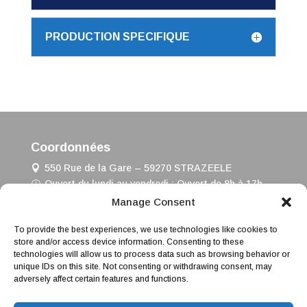
PRODUCTION SPECIFIQUE
Coordonnées
550 Rue de la Gare – 59270 STRAZEELE
Ouvert du lundi au vendredi : Ouvert de 8h à 17h
03 28 42 71 83
Manage Consent
To provide the best experiences, we use technologies like cookies to
Liens d’accès rapides
store and/or access device information. Consenting to these
technologies will allow us to process data such as browsing behavior or
ACCUEIL
>
unique IDs on this site. Not consenting or withdrawing consent, may
PLAN DU SITE
>
adversely affect certain features and functions.
MENTIONS LÉGALES
>