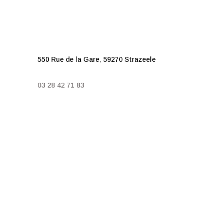
n
n
e
l
l
e
550 Rue de la Gare, 59270 Strazeele
s
*
03 28 42 71 83