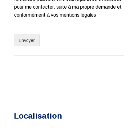
a
pour me contacter, suite à ma propre demande et
i
t
conformément à vos mentions légales
e
m
e
n
Envoyer
t
d
e
s
d
o
n
n
é
e
s
p
Localisation
e
r
s
o