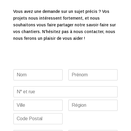
Vous avez une demande sur un sujet précis ? Vos
projets nous intéressent fortement, et nous
souhaitons vous faire partager notre savoir-faire sur
vos chantiers. N’hésitez pas à nous contacter, nous
nous ferons un plaisir de vous aider !
N
a
P
N
m
r
o
A
e
é
m
d
*
n
A
r
o
d
m
e
r
s
V
É
e
i
t
s
s
l
a
s
e
C
l
t
e
*
o