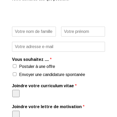
N
o
P
N
m
r
o
E
*
é
m
-
n
m
o
m
Vous souhaitez ....
*
a
i
Postuler à une offre
l
Envoyer une candidature spontanée
*
Joindre votre curriculum vitae
*
Joindre votre lettre de motivation
*