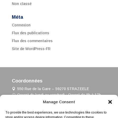
Non classé
Méta
Connexion
Flux des publications
Flux des commentaires
Site de WordPress-FR
Coordonnées
550 Rue de la Gare – 59270 STRAZEELE
Ouvert du lundi au vendredi : Ouvert de 8h à 17h
03 28 42 71 83
Manage Consent
To provide the best experiences, we use technologies like cookies to
Liens d’accès rapides
store and/or access device information. Consenting to these